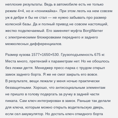
неплохие результаты. Ведь в автомобиле есть не только
режим 4×4, но и «понижайка». При этом лезть на нем совсем
уж в дебри я бы не стал — не нужно забывать про размер
колесной базы. Да и полный привод не совсем настоящий,
жестко подключаемый. Его заменяет муфта BorgWarner
с электрическими блокировками переднего и заднего
межколесных дифференциалов.
Размер кузова 1577×1650×530. Грузоподъемность 675 кг.
Места много, претензий к параметрам нет. Но не обошлось
без ложки дегтя. Менеджер пресс-парка с трудом открыл
замок заднего борта. Я же не смог закрыть его вовсе.
В результате, вещи лежали у меня ночью практически
беззащитными. Хорошо, что антисоциальным элементам
не пришло в голову подергать за ручку в задней части
пикапа. Сам ключ интегрирован в замок. Раньше так делали
для ключа, которым можно открыть водительскую дверь,
если сел аккумулятор. Но достать ключ откидного борта