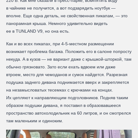
220 В. Как мне сказали в пресс-парке, вскипятить воду
в чайнике не получится, а вот подзарядить ноутбук —
вполне. Еще одна деталь, не свойственная пикапам, — это
панорамная крыша. Немного удивительно видеть
ее в TUNLAND V9, но она есть.
Как и во всех пикапах, при 4-5-местном размещении
возникает проблема багажа. Положить его в салоне попросту
некуда. А в кузов — не вариант даже с крышкой-шторкой, там
обычно грязновато. Зато если ехать вдвоем или даже
втроем, место для чемоданов и сумок найдется. Разрезная
подушка заднего дивана поднимается вверх и закрепляется
на незамысловатых тесемках с крючками на концах.
Их цепляют к направляющим подголовников. Подняв таким
образом подушки дивана, я поставил в образовавшееся
пространство автохолодильник на 60 литров, и он смотрелся
там маленьким и одиноким.