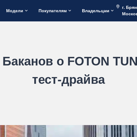
г. Брян
Модели
Покупателям
Владельцам
Москов
 Баканов о FOTON TU
тест-драйва