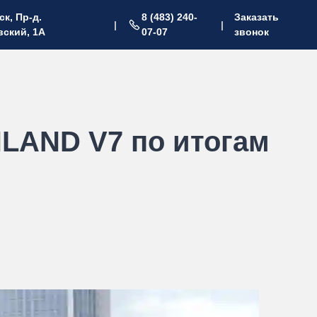
ск, Пр-д.
8 (483) 240-
Заказать
|
|
ский, 1А
07-07
звонок
NLAND V7 по итогам