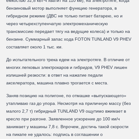
емкостью 32,8 кВт⋅ч хватит на 110 км), на электротяге, когда
бензиновый мотор выполняет функцию генератора, в
гибридном режиме (ДВС не только питает батарею, но и
через четырехступенчатую электромеханическую
трансмиссию передает тягу на ведущие колеса) и только на
бензине. Суммарный запас хода FOTON TUNLAND V9 PHEV
составляет около 1 тыс. км.
До испытательного трека едем на электротяге. В отличие от
многих легковых электрокаров и гибридов, V9 PHEV лишен
излишней резкости: в ответ на нажатие педали
акселератора, машина плавно трогается с места.
Заняв позицию на полигоне, по отмашке «выпускающего»
утапливаю газ до упора. Несмотря на приличную массу (без
малого 2,7 т) гибридный TUNLAND V9 ощутимо вжимает в
кресло при разгоне. Заявленное ускорение до 100 км/ч
занимает у машины 7,8 с. Впрочем, достичь такой скорости
на пикапе не удалось: подпись в соглашении о