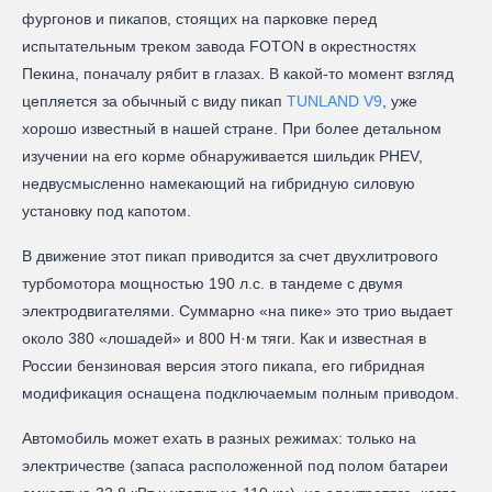
фургонов и пикапов, стоящих на парковке перед
испытательным треком завода FOTON в окрестностях
Пекина, поначалу рябит в глазах. В какой-то момент взгляд
цепляется за обычный с виду пикап
TUNLAND V9
, уже
хорошо известный в нашей стране. При более детальном
изучении на его корме обнаруживается шильдик PHEV,
недвусмысленно намекающий на гибридную силовую
установку под капотом.
В движение этот пикап приводится за счет двухлитрового
турбомотора мощностью 190 л.с. в тандеме с двумя
электродвигателями. Суммарно «на пике» это трио выдает
около 380 «лошадей» и 800 Н·м тяги. Как и известная в
России бензиновая версия этого пикапа, его гибридная
модификация оснащена подключаемым полным приводом.
Автомобиль может ехать в разных режимах: только на
электричестве (запаса расположенной под полом батареи